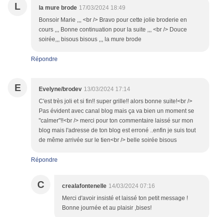
L
la mure brode
17/03/2024 18:49
Bonsoir Marie ,,, <br /> Bravo pour cette jolie broderie en
cours ,,, Bonne continuation pour la suite ,,, <br /> Douce
soirée,,, bisous bisous ,,, la mure brode
Répondre
E
Evelyne/brodev
13/03/2024 17:14
C'est très joli et si fin!! super grille!! alors bonne suite!<br />
Pas évident avec canal blog mais ça va bien un moment se
"calmer"!!<br /> merci pour ton commentaire laissé sur mon
blog mais l'adresse de ton blog est erroné ..enfin je suis tout
de même arrivée sur le tien<br /> belle soirée bisous
Répondre
C
crealafontenelle
14/03/2024 07:16
Merci d'avoir insisté et laissé ton petit message !
Bonne journée et au plaisir ,bises!