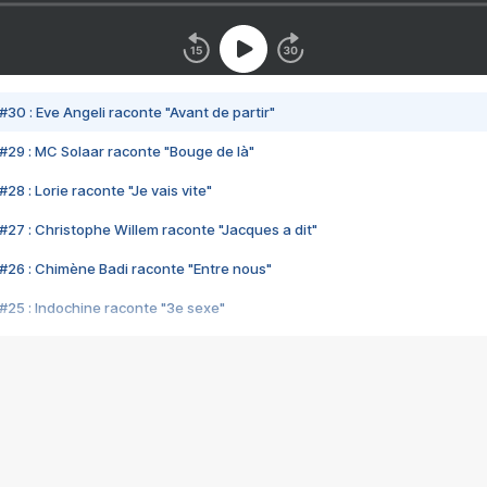
#30 : Eve Angeli raconte "Avant de partir"
#29 : MC Solaar raconte "Bouge de là"
28 : Lorie raconte "Je vais vite"
#27 : Christophe Willem raconte "Jacques a dit"
#26 : Chimène Badi raconte "Entre nous"
#25 : Indochine raconte "3e sexe"
#24 : Zaho raconte "C'est chelou"
#23 : Patrick Bruel raconte "Au café des délices"
#22 : Kyo raconte "Le chemin"
#21 : Nolwenn Leroy raconte "Cassé"