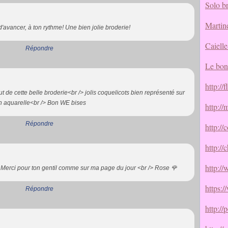
Solo b
Martin
 d'avancer, à ton rythme! Une bien jolie broderie!
Caielle
Répondre
Le bon
http://
 de cette belle broderie<br /> jolis coquelicots bien représenté sur
n aquarelle<br /> Bon WE bises
http://
Répondre
http://
http:/
http:/
> Merci pour ton gentil comme sur ma page du jour <br /> Rose 🌹
https:
Répondre
http://