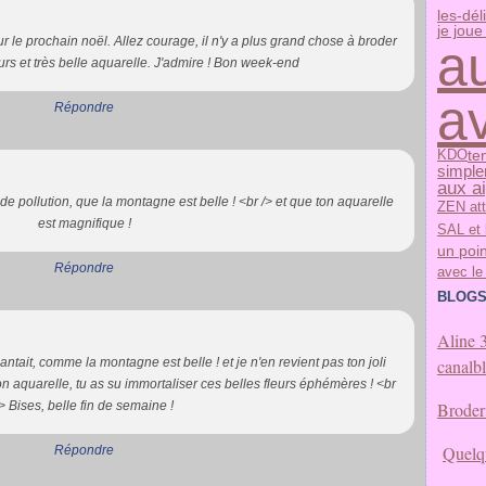
les-dél
je joue 
ur le prochain noël. Allez courage, il n'y a plus grand chose à broder
au
eurs et très belle aquarelle. J'admire ! Bon week-end
a
Répondre
te
KDO
simpl
aux ai
de pollution, que la montagne est belle ! <br /> et que ton aquarelle
ZEN att
est magnifique !
SAL et 
un poin
Répondre
avec le
BLOGS
Aline 
tait, comme la montagne est belle ! et je n'en revient pas ton joli
canalb
n aquarelle, tu as su immortaliser ces belles fleurs éphémères ! <br
/> Bises, belle fin de semaine !
Broder 
Quelqu
Répondre