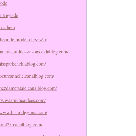
rode
e Rigeade
-cadiera
heur de broder chez véro
flanerieaufildessaisons.eklablog.com/
missparker.eklablog.com/
coeurcannelle.canalblog.com/
/chezdametatale.canalblog.com/
/www.larucheaidees.com/
//www.bistrodejenna.com/
point2x.canalblog.com/