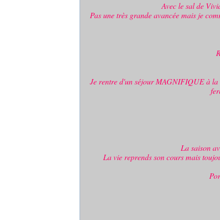
Avec le sal de Viv
Pas une très grande avancée mais je comm
R
Je rentre d'un séjour MAGNIFIQUE à la m
fer
La saison av
La vie reprends son cours mais toujour
Por