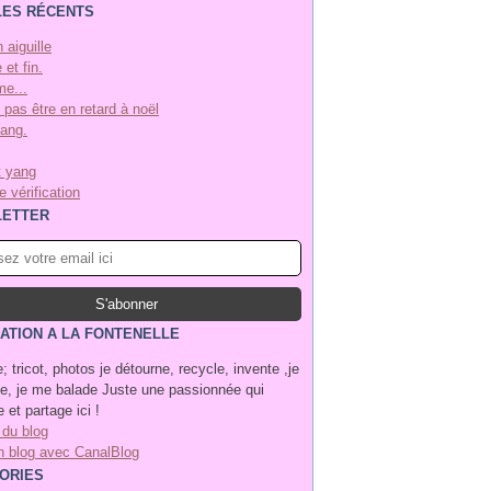
LES RÉCENTS
n aiguille
 et fin.
e...
 pas être en retard à noël
yang.
t yang
 vérification
ETTER
ATION A LA FONTENELLE
; tricot, photos je détourne, recycle, invente ,je
, je me balade Juste une passionnée qui
 et partage ici !
 du blog
n blog avec CanalBlog
ORIES