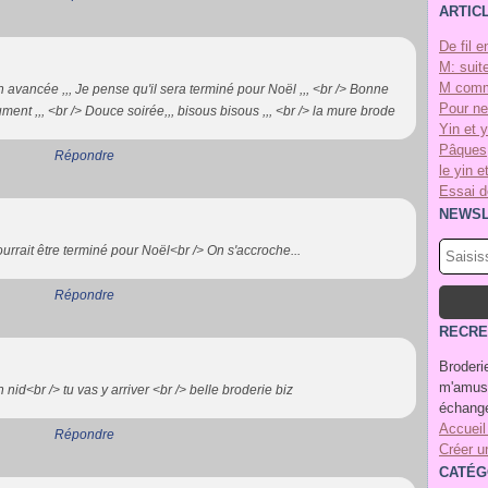
ARTIC
De fil e
M: suite
M comm
n avancée ,,, Je pense qu'il sera terminé pour Noël ,,, <br /> Bonne
Pour ne
nt ,,, <br /> Douce soirée,,, bisous bisous ,,, <br /> la mure brode
Yin et 
Pâques
Répondre
le yin e
Essai de
NEWSL
ourrait être terminé pour Noël<br /> On s'accroche...
Répondre
RECRE
Broderie
m'amuse
on nid<br /> tu vas y arriver <br /> belle broderie biz
échange
Accueil
Répondre
Créer u
CATÉG