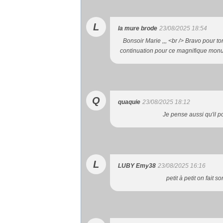
L
la mure brode
23/08/2025 18:54
Bonsoir Marie ,,, <br /> Bravo pour to
continuation pour ce magnifique monume
Q
quaquie
23/08/2025 18:12
Je pense aussi qu'il p
L
LUBY Emy38
23/08/2025 16:16
petit à petit on fait s