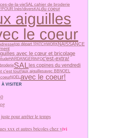
ices-de-la-vie
SAL cahier de broderie
du coeur
!
POUR Inès!
divers
KAL
x aiguilles
vec le coeur
ndresse
NAISSANCE
top départ !
PATCHWORK
ement
guilles avec le cœur et bricolage
c'est-extra!
itude
HARDANGER
INFO
SAL
les copines du vendredi
broderie
t c'est tout!
aux aiguilles
avec BB
NOEL
avec le coeur!
 coeur
NOËL
 À VISITER
30
log
juste pour arrêter le temps
es xxx et autres bricoles chez v
ivi