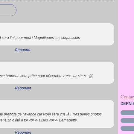
l sera fini pour noel ! Magnifiques ces coquelicots
Répondre
tte broderie sera prête pour décembre c'est sur.<br /> ;@)
Répondre
Contact
DERNI
de prendre de l'avance car Noël sera vite là ! Très belles photos
lle fin d'été à toi.<br /> Bises.<br /> Bernadette.
Répondre