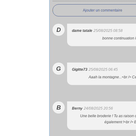
Ajouter un commentaire
D
dame tatale
25/08/2025 08:58
bonne continuation i
G
Gigitte73
25/08/2025 06:45
Aaah la montagne...<br /> Ce
B
Berny
24/08/2025 20:56
Une belle broderie ! Tu as raison 
également !<br /> Be