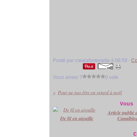
Posté par crealafontenelle à 06:59 -
Co
Vous aimez ?
0 vote
Pour ne pas être en retard à noël
Vous 
Article publié 
De fil en aiguille
Canalblo
C