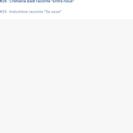
#26 : Chimène Badi raconte "Entre nous"
#25 : Indochine raconte "3e sexe"
#24 : Zaho raconte "C'est chelou"
#23 : Patrick Bruel raconte "Au café des délices"
#22 : Kyo raconte "Le chemin"
#21 : Nolwenn Leroy raconte "Cassé"
#20 : Patrick Hernandez raconte "Born to be alive"
#19 : Lorie raconte "Près de moi"
#18 : Michael Jones raconte "A nos actes manqués" (avec Jean-Jacque
#17 : Khaled raconte "Aïcha"
#16 : Corneille raconte "Parce qu'on vient de loin"
#15 : Indochine raconte "L'aventurier"
14 : Lorie raconte "Sur un air latino"