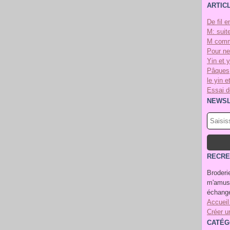
ARTIC
De fil e
M: suite
M comm
Pour ne
Yin et 
Pâques
le yin e
Essai de
NEWSL
RECRE
Broderie
m'amuse
échange
Accueil
Créer u
CATÉG