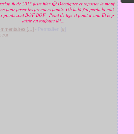
ssion fil de 2015 juste hier 😃 Décalquer et reporter le motif
lanc pour poser les premiers points. Oh là là j'ai perdu la mai
rs points sont BOF BOF . Point de tige et point avant. Et le p
laisir est toujours là!...
mmentaires [
…
]
- Permalien [
#
]
oeur