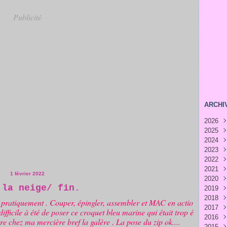
Publicité
ARCHI
2026
2025
Juill
2024
Juin
Déc
2023
Mai
Nov
Déc
2022
Avri
Oct
Nov
Déc
2021
Mar
Sep
Oct
Nov
Déc
1 février 2022
2020
Févr
Aoû
Sep
Oct
Nov
Déc
 la neige/ fin.
2019
Janv
Juill
Aoû
Sep
Oct
Nov
Déc
2018
Juin
Juill
Aoû
Sep
Oct
Nov
Déc
ait pratiquement . Couper, épingler, assembler et MAC en actio
2017
Mai
Juin
Juill
Aoû
Sep
Oct
Nov
Déc
 difficile à été de poser ce croquet bleu marine qui était trop é
2016
Avri
Mai
Juin
Juill
Aoû
Sep
Oct
Nov
Déc
tre chez ma mercière bref la galère . La pose du zip ok....
2015
Mar
Avri
Mai
Juin
Juill
Aoû
Juill
Oct
Nov
Déc