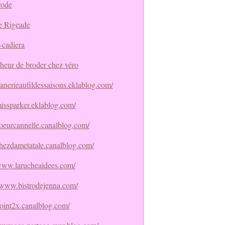
rode
e Rigeade
-cadiera
heur de broder chez véro
flanerieaufildessaisons.eklablog.com/
missparker.eklablog.com/
coeurcannelle.canalblog.com/
/chezdametatale.canalblog.com/
/www.larucheaidees.com/
//www.bistrodejenna.com/
point2x.canalblog.com/