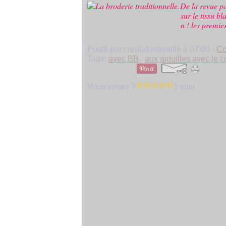
De la revue pa
sur le tissu b
n ! les premie
Posté par crealafontenelle à 07:00 -
Co
Tags:
avec BB
,
aux aiguilles avec le c
Vous aimez ?
1 vote