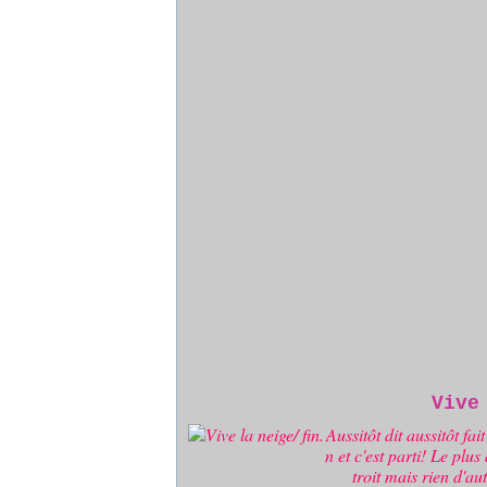
Vive
Aussitôt dit aussitôt f
n et c'est parti! Le plus
troit mais rien d'au