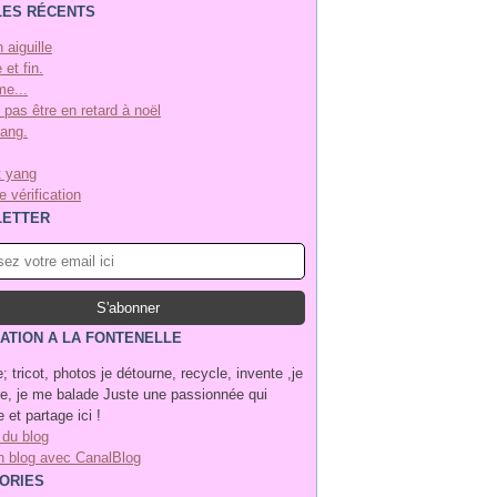
LES RÉCENTS
n aiguille
 et fin.
e...
 pas être en retard à noël
yang.
t yang
 vérification
ETTER
ATION A LA FONTENELLE
; tricot, photos je détourne, recycle, invente ,je
, je me balade Juste une passionnée qui
 et partage ici !
 du blog
n blog avec CanalBlog
ORIES