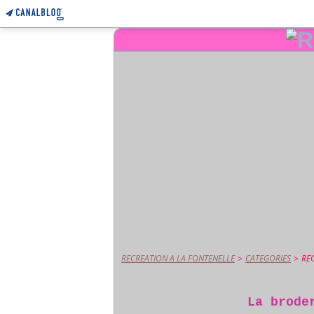
RECREATION A LA FONTENELLE
>
CATEGORIES
>
RE
La brode