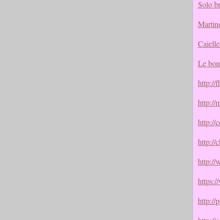
Solo b
Martin
Caielle
Le bon
http://
http://
http://
http:/
http:/
https:
http://