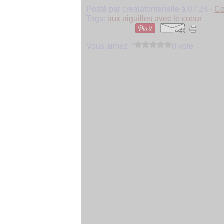
Posté par crealafontenelle à 07:24 -
Co
Tags:
aux aiguilles avec le coeur
Vous aimez ?
0 vote