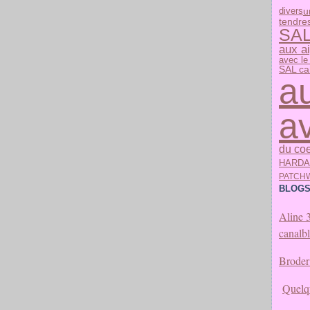
u
divers
tendre
SA
aux ai
avec le
SAL ca
au
a
du co
HARD
PATCH
BLOGS
Aline 
canalb
Broder 
Quelqu