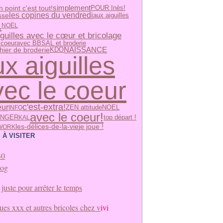
simplement
n point c'est tout!
POUR Inès!
les copines du vendredi
sse
aux aiguilles
L
NOËL
guilles avec le cœur et bricolage
avec BB
SAL et broderie
 coeur
NAISSANCE
hier de broderie
KDO
x aiguilles
vec le coeur
c'est-extra!
eur
ZEN attitude
INFO
NOEL
avec le coeur!
ANGER
KAL
top départ !
les-délices-de-la-vie
je joue !
WORK
 À VISITER
30
log
juste pour arrêter le temps
es xxx et autres bricoles chez v
ivi