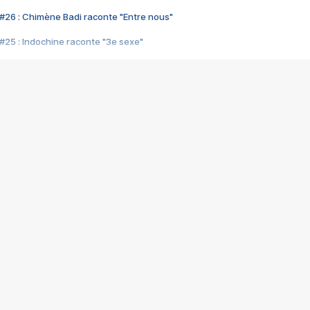
#26 : Chimène Badi raconte "Entre nous"
#25 : Indochine raconte "3e sexe"
#24 : Zaho raconte "C'est chelou"
#23 : Patrick Bruel raconte "Au café des délices"
#22 : Kyo raconte "Le chemin"
#21 : Nolwenn Leroy raconte "Cassé"
#20 : Patrick Hernandez raconte "Born to be alive"
#19 : Lorie raconte "Près de moi"
#18 : Michael Jones raconte "A nos actes manqués" (avec Jean-Jacque
#17 : Khaled raconte "Aïcha"
#16 : Corneille raconte "Parce qu'on vient de loin"
#15 : Indochine raconte "L'aventurier"