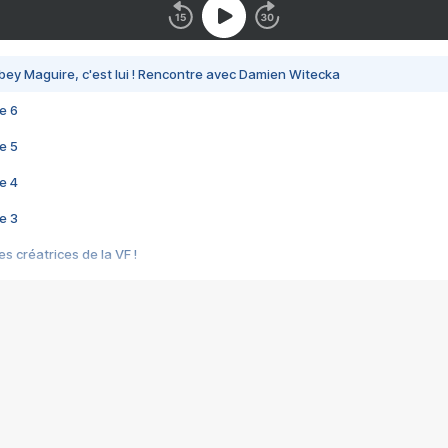
bey Maguire, c'est lui ! Rencontre avec Damien Witecka
e 6
e 5
e 4
e 3
s créatrices de la VF !
e 2
e 1
e Mektoub My Love arrive enfin ! Rencontre avec Shaïn Boumedine et Sal
i : après Toni en famille
elle réalise le bouleversant Dites lui que je l'aime