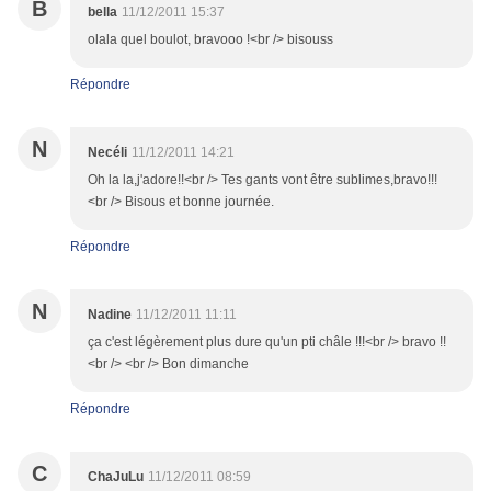
B
bella
11/12/2011 15:37
olala quel boulot, bravooo !<br /> bisouss
Répondre
N
Necéli
11/12/2011 14:21
Oh la la,j'adore!!<br /> Tes gants vont être sublimes,bravo!!!
<br /> Bisous et bonne journée.
Répondre
N
Nadine
11/12/2011 11:11
ça c'est légèrement plus dure qu'un pti châle !!!<br /> bravo !!
<br /> <br /> Bon dimanche
Répondre
C
ChaJuLu
11/12/2011 08:59