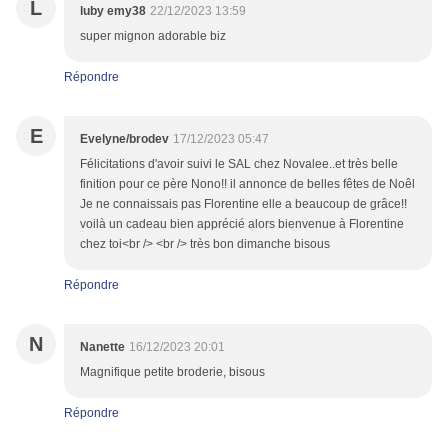
L
luby emy38
22/12/2023 13:59
super mignon adorable biz
Répondre
E
Evelyne/brodev
17/12/2023 05:47
Félicitations d'avoir suivi le SAL chez Novalee..et très belle
finition pour ce père Nono!! il annonce de belles fêtes de Noêl
Je ne connaissais pas Florentine elle a beaucoup de grâce!!
voilà un cadeau bien apprécié alors bienvenue à Florentine
chez toi<br /> <br /> très bon dimanche bisous
Répondre
N
Nanette
16/12/2023 20:01
Magnifique petite broderie, bisous
Répondre