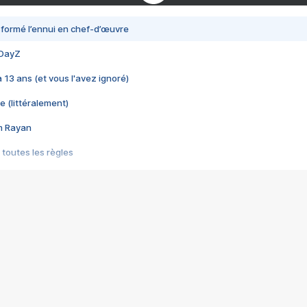
nsformé l’ennui en chef-d’œuvre
 DayZ
 a 13 ans (et vous l'avez ignoré)
e (littéralement)
im Rayan
 toutes les règles
s les jeux vidéo
us choquant de Rockstar ? - Le scandale BULLY
e plus moche de Steam
du RÊVE tourne au CAUCHEMAR
pendant 8 heures
it… à tort