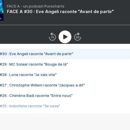
FACE A - un podcast Purecharts
FACE A #30 : Eve Angeli raconte "Avant de partir"
#30 : Eve Angeli raconte "Avant de partir"
#29 : MC Solaar raconte "Bouge de là"
28 : Lorie raconte "Je vais vite"
#27 : Christophe Willem raconte "Jacques a dit"
#26 : Chimène Badi raconte "Entre nous"
#25 : Indochine raconte "3e sexe"
#24 : Zaho raconte "C'est chelou"
#23 : Patrick Bruel raconte "Au café des délices"