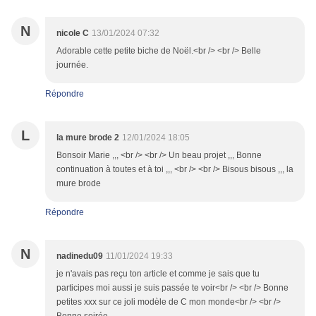
N
nicole C
13/01/2024 07:32
Adorable cette petite biche de Noël.<br /> <br /> Belle
journée.
Répondre
L
la mure brode 2
12/01/2024 18:05
Bonsoir Marie ,,, <br /> <br /> Un beau projet ,,, Bonne
continuation à toutes et à toi ,,, <br /> <br /> Bisous bisous ,,, la
mure brode
Répondre
N
nadinedu09
11/01/2024 19:33
je n'avais pas reçu ton article et comme je sais que tu
participes moi aussi je suis passée te voir<br /> <br /> Bonne
petites xxx sur ce joli modèle de C mon monde<br /> <br />