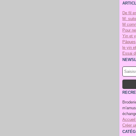
ARTIC
De fil e
M: suite
M comm
Pour ne
Yin et 
Pâques
le yin e
Essai de
NEWSL
RECRE
Broderie
m'amuse
échange
Accueil
Créer u
CATÉG