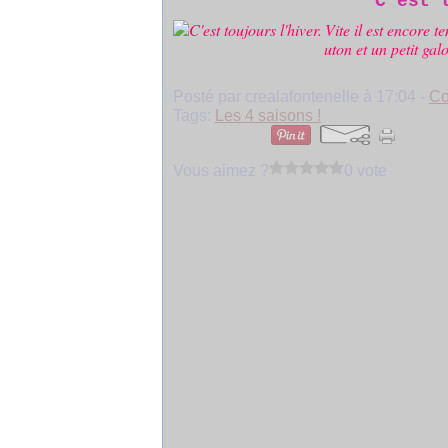
C'est 
Vite il est encore t
uton et un petit gal
Posté par crealafontenelle à 17:04 -
Co
Tags:
Les 4 saisons !
Vous aimez ?
0 vote