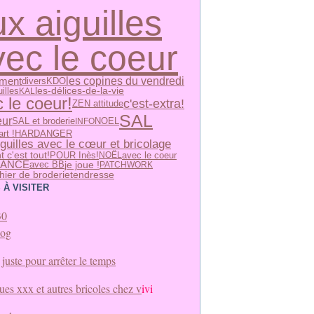
x aiguilles
vec le coeur
ement
les copines du vendredi
divers
KDO
illes
les-délices-de-la-vie
KAL
 le coeur!
c'est-extra!
ZEN attitude
SAL
eur
SAL et broderie
INFO
NOEL
rt !
HARDANGER
guilles avec le cœur et bricolage
t c'est tout!
POUR Inès!
avec le coeur
NOËL
SANCE
avec BB
je joue !
PATCHWORK
tendresse
hier de broderie
 À VISITER
30
log
juste pour arrêter le temps
es xxx et autres bricoles chez v
ivi