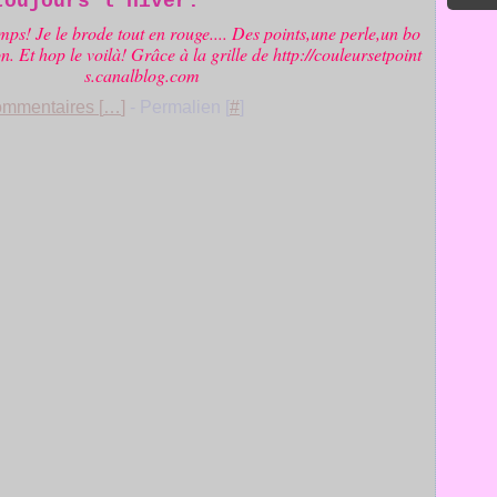
toujours l'hiver.
emps! Je le brode tout en rouge.... Des points,une perle,un bo
on. Et hop le voilà! Grâce à la grille de http://couleursetpoint
s.canalblog.com
mmentaires [
…
]
- Permalien [
#
]