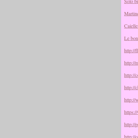
Solo b
Martin
Caielle
Le bon
http://
http://
http://
http:/
http:/
https:
http://
http://