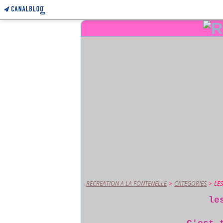
RECREATION A LA FONTENELLE
>
CATEGORIES
>
LES
le