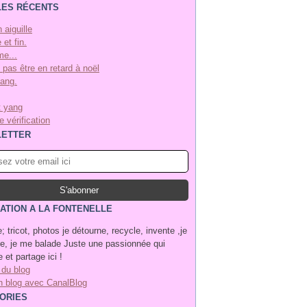
LES RÉCENTS
n aiguille
 et fin.
e...
 pas être en retard à noël
yang.
t yang
 vérification
ETTER
ATION A LA FONTENELLE
; tricot, photos je détourne, recycle, invente ,je
, je me balade Juste une passionnée qui
 et partage ici !
 du blog
n blog avec CanalBlog
ORIES