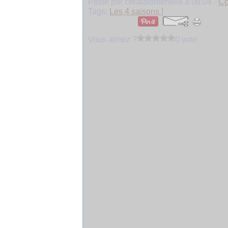
Posté par crealafontenelle à 06:04 -
Co
Tags:
Les 4 saisons !
Vous aimez ?
0 vote