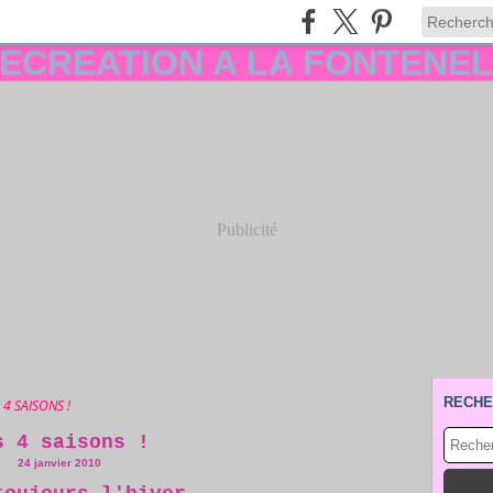
Publicité
RECHE
 4 SAISONS !
s 4 saisons !
24 janvier 2010