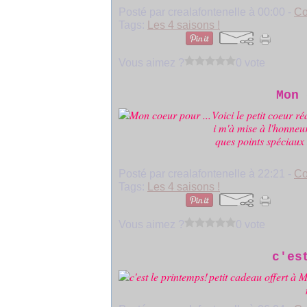
Posté par crealafontenelle à 00:00 -
Co
Tags:
Les 4 saisons !
Vous aimez ?
0 vote
Mon 
Voici le petit coeur r
i m'à mise à l'honneu
ques points spéciaux 
Posté par crealafontenelle à 22:21 -
Co
Tags:
Les 4 saisons !
Vous aimez ?
0 vote
c'es
petit cadeau offert à 