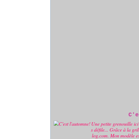
C'e
Une petite grenouille ic
s défile... Grâce à la g
log.com. Mon modèle est