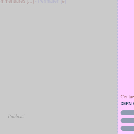
mmentaires [
…
]
- Permalien [
#
]
Contact
DERNI
Publicité