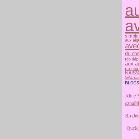
au
a
simpl
aux aigu
avec
du co
top dépa
aux ai
un poin
NAIS
SAL ca
BLOGS
Aline 
canalb
Broder 
Quelqu