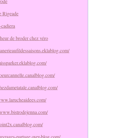
rode
e Rigeade
-cadiera
heur de broder chez véro
flanerieaufildessaisons.eklablog.com/
missparker.eklablog.com/
coeurcannelle.canalblog.com/
/chezdametatale.canalblog.com/
/www.larucheaidees.com/
//www.bistrodejenna.com/
point2x.canalblog.com/
ouvrages-partage.over-blog.com/