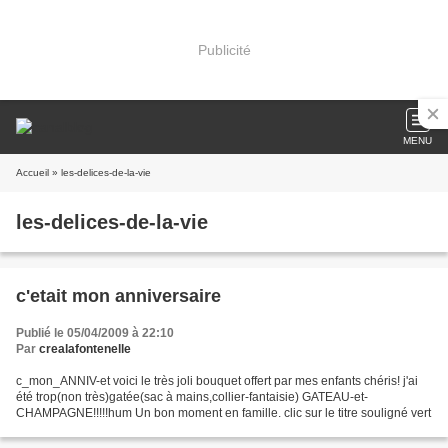
Publicité
MENU
Accueil
» les-delices-de-la-vie
les-delices-de-la-vie
c'etait mon anniversaire
Publié le 05/04/2009 à 22:10
Par
crealafontenelle
c_mon_ANNIV-et voici le très joli bouquet offert par mes enfants chéris! j'ai
été trop(non très)gatée(sac à mains,collier-fantaisie) GATEAU-et-
CHAMPAGNE!!!!!hum Un bon moment en famille. clic sur le titre souligné vert