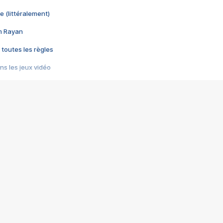
e (littéralement)
im Rayan
 toutes les règles
s les jeux vidéo
us choquant de Rockstar ? - Le scandale BULLY
e plus moche de Steam
du RÊVE tourne au CAUCHEMAR
pendant 8 heures
it… à tort
umiliés par un jeu vidéo
ire - Final Fantasy 8
ti un empire - Age of Empires