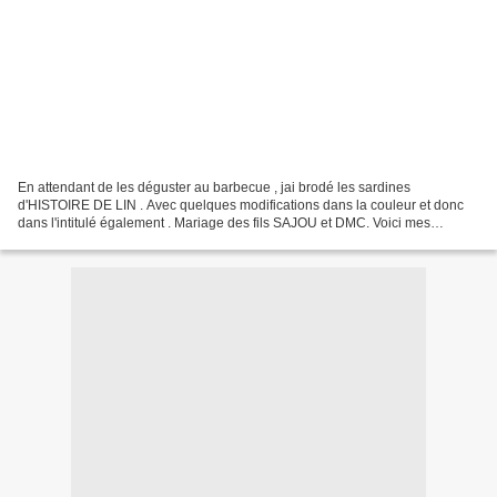
En attendant de les déguster au barbecue , jai brodé les sardines
d'HISTOIRE DE LIN . Avec quelques modifications dans la couleur et donc
dans l'intitulé également . Mariage des fils SAJOU et DMC. Voici mes
premieres croix de MLF "Un hiver à la montagne"posées...