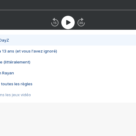
 DayZ
 a 13 ans (et vous l'avez ignoré)
e (littéralement)
im Rayan
 toutes les règles
s les jeux vidéo
us choquant de Rockstar ? - Le scandale BULLY
e plus moche de Steam
du RÊVE tourne au CAUCHEMAR